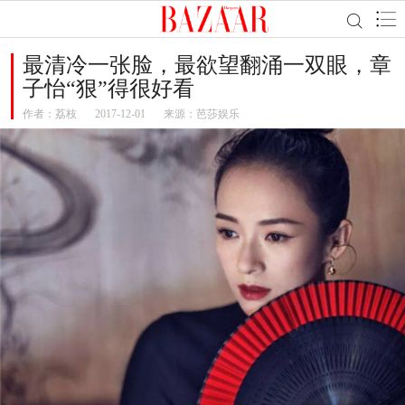
最清冷一张脸，最欲望翻涌一双眼，章
子怡“狠”得很好看
作者：
荔枝
2017-12-01
来源：芭莎娱乐