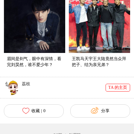
眉间是剑气，眼中有深情，看
王凯马天宇王大陆竟然当众拜
完刘昊然，谁不爱少年？
把子、结为亲兄弟？
荔枝
TA 的主页
收藏 |
0
分享