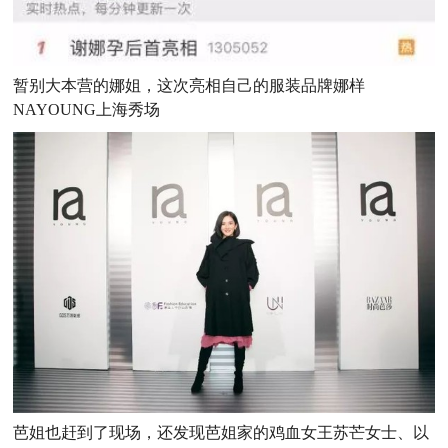
暂别大本营的娜姐，这次亮相自己的服装品牌
娜样
NAYOUNG
上海秀场
芭姐也赶到了现场，还发现芭姐家的鸡血女王
苏芒女士
、以