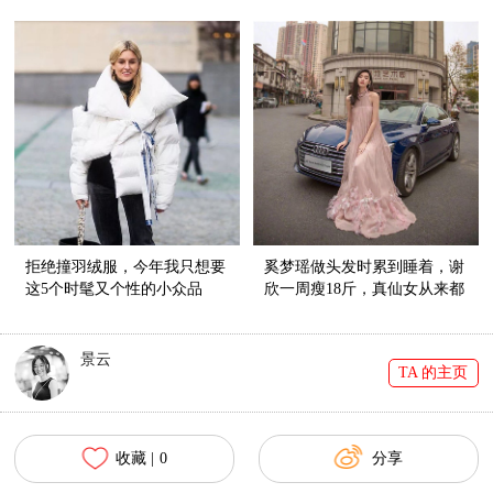
拒绝撞羽绒服，今年我只想要
奚梦瑶做头发时累到睡着，谢
这5个时髦又个性的小众品
欣一周瘦18斤，真仙女从来都
牌！
美得不容易
景云
TA 的主页
收藏 |
0
分享