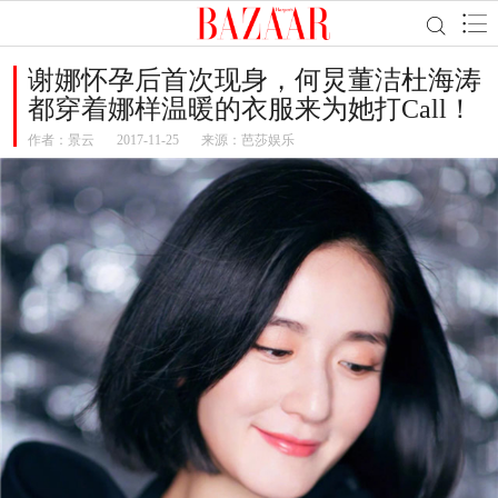
谢娜怀孕后首次现身，何炅董洁杜海涛
都穿着娜样温暖的衣服来为她打Call！
作者：
景云
2017-11-25
来源：芭莎娱乐