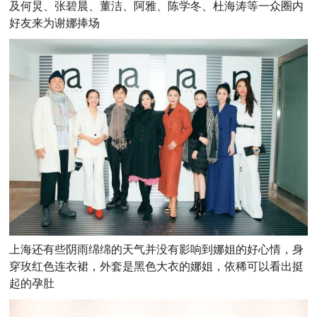
及
何炅、张碧晨、董洁、阿雅、陈学冬、杜海涛
等一众圈内
好友来为谢娜捧场
上海还有些阴雨绵绵的天气并没有影响到娜姐的好心情，身
穿玫红色连衣裙，外套是黑色大衣的娜姐，依稀可以看出挺
起的孕肚