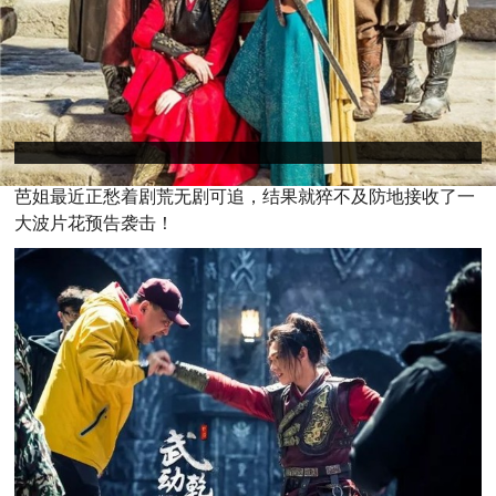
芭
姐最近正愁着剧荒无剧可追，结果就猝不及防地接收了一
大波片花预告袭击！