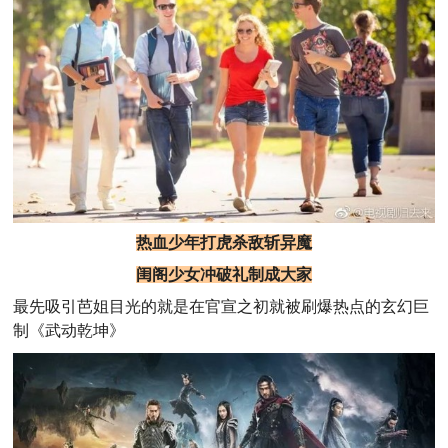
热血少年打虎杀敌斩异魔
闺阁少女冲破礼制成大家
最先吸引芭姐目光的就是在官宣之初就被刷爆热点的玄幻巨
制《武动乾坤》