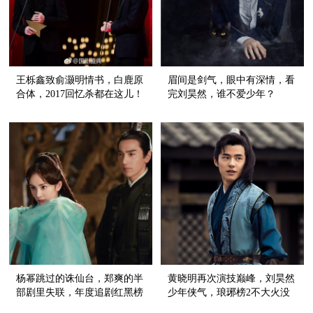
王栎鑫致俞灏明情书，白鹿原
眉间是剑气，眼中有深情，看
合体，2017回忆杀都在这儿！
完刘昊然，谁不爱少年？
杨幂跳过的诛仙台，郑爽的半
黄晓明再次演技巅峰，刘昊然
部剧里失联，年度追剧红黑榜
少年侠气，琅琊榜2不大火没
在这里！
道理！