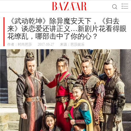
《武动乾坤》除异魔安天下，《归去
来》谈恋爱还讲正义…新剧片花看得眼
花缭乱，哪部击中了你的心？
作者：
时尚芭莎
2017-10-27
来源：芭莎娱乐