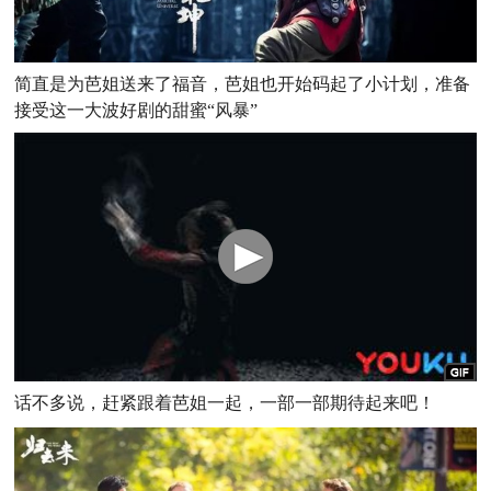
简直是为芭姐送来了福音，芭姐也开始码起了小计划，准备
接受这一大波好剧的甜蜜“风暴”
话不多说，赶紧跟着芭姐一起，一部一部期待起来吧！