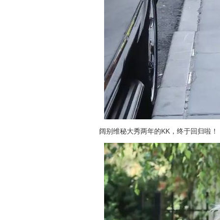
阔别维秘大秀两年的KK，终于回归啦！