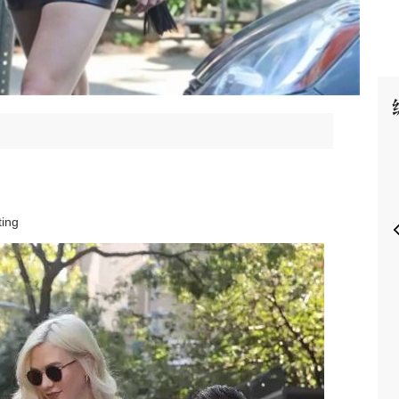
P
ing