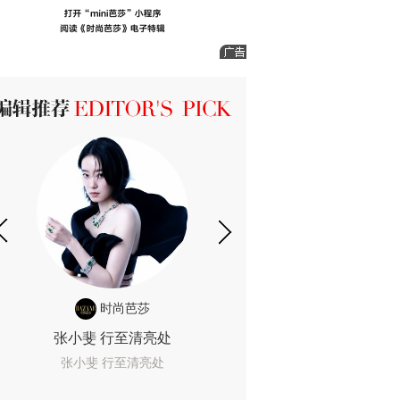
ICK 编辑推荐
时尚芭莎
时尚
张小斐 行至清亮处
一间恐怖的黄色房
着迷
张小斐 行至清亮处
一间恐怖的黄色房间