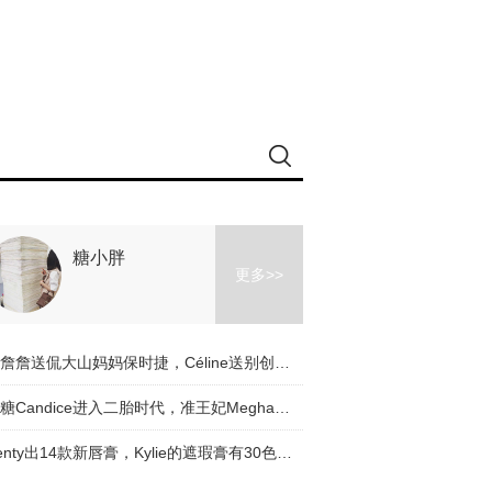
糖小胖
更多>>
小詹詹送侃大山妈妈保时捷，Céline送别创意总监Pheobe Philo【芭九不离时髦】
糖糖Candice进入二胎时代，准王妃Meghan和女王过圣诞，你的圣诞装备准备好了没？【芭九不离时髦】
Fenty出14款新唇膏，Kylie的遮瑕膏有30色，《纸牌屋》真的变《下木夫人传》【芭九不离时髦】