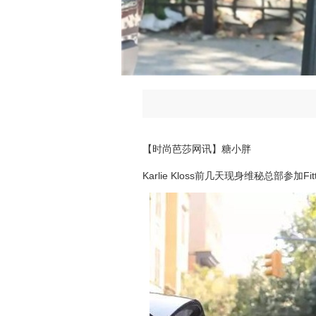
【时尚芭莎网讯】糖小胖
K
arlie Kloss前几天现身维秘总部参加Fitt