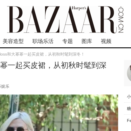
美容造型
职场乐活
专题
图库
视频
ie Kloss和大幂幂一起买皮裙，从初秋时髦到深冬！
s和大幂幂一起买皮裙，从初秋时髦到深
莎娱乐