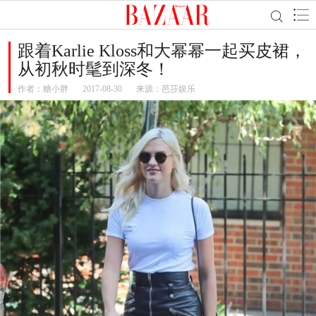
跟着Karlie Kloss和大幂幂一起买皮裙，
从初秋时髦到深冬！
作者：
糖小胖
2017-08-30
来源：芭莎娱乐