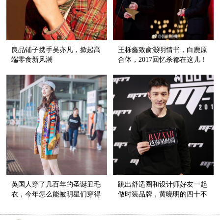
良品铺子携手吴亦凡，掀起高
王栎鑫致俞灏明情书，白鹿原
端零食新风潮
合体，2017回忆杀都在这儿！
英国人穿了几百年的圣诞丑毛
跳出舒适圈和设计师好友一起
衣，今年怎么能被明星们穿得
做时装品牌，黄晓明的四十不
这么时髦？！
惑有点酷！