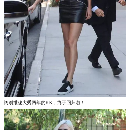
阔别维秘大秀两年的KK，终于回归啦！