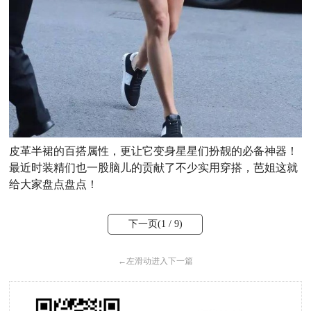
皮革半裙的百搭属性，更让它变身星星们扮靓的必备神器！
最近时装精们也一股脑儿的贡献了不少实用穿搭，芭姐这就
给大家盘点盘点！
下一页(
1
/ 9)
←
左滑动进入下一篇