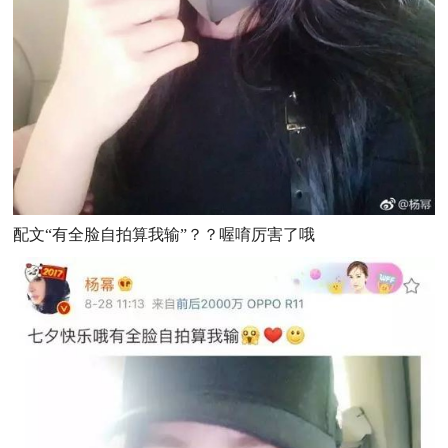
配文“有全脸自拍算我输”？？喔唷厉害了哦