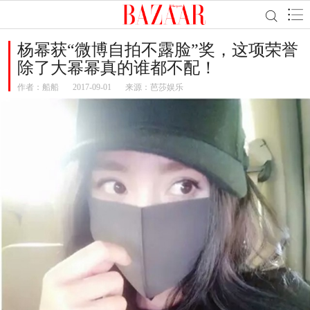
杨幂获“微博自拍不露脸”奖，这项荣誉
除了大幂幂真的谁都不配！
作者：
船船
2017-09-01
来源：芭莎娱乐