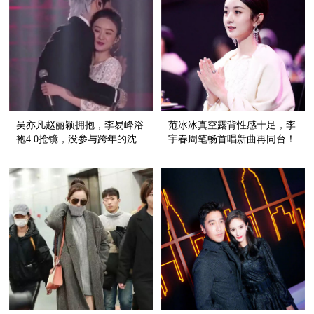
吴亦凡赵丽颖拥抱，李易峰浴
范冰冰真空露背性感十足，李
袍4.0抢镜，没参与跨年的沈
宇春周笔畅首唱新曲再同台！
月竟成最大赢家！