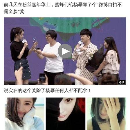
前几天在粉丝嘉年华上，蜜蜂们给杨幂颁了个“微博自拍不
露全脸”奖
说实在的这个奖除了杨幂任何人都不配拿！