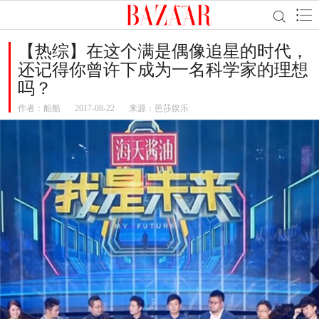
【热综】在这个满是偶像追星的时代，
还记得你曾许下成为一名科学家的理想
吗？
作者：
船船
2017-08-22
来源：芭莎娱乐