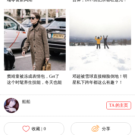
窦靖童被冻成表情包，Get了
邓超被雪球直接糊脸倒地！明
这个时髦养生技能，冬天也能
星私下跨年都这么有趣？！
穿裙子！
船船
TA 的主页
收藏 |
0
分享