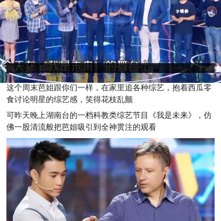
这个周末芭姐跟你们一样，在家里追各种综艺，抱着西瓜零
食讨论明星的综艺感，笑得花枝乱颤
可昨天晚上湖南台的一档科教类综艺节目《我是未来》，仿
佛一股清流般把芭姐吸引到全神贯注的观看