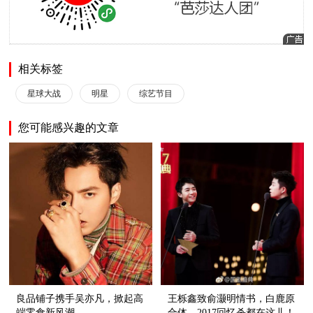
相关标签
星球大战
明星
综艺节目
您可能感兴趣的文章
良品铺子携手吴亦凡，掀起高
王栎鑫致俞灏明情书，白鹿原
端零食新风潮
合体，2017回忆杀都在这儿！