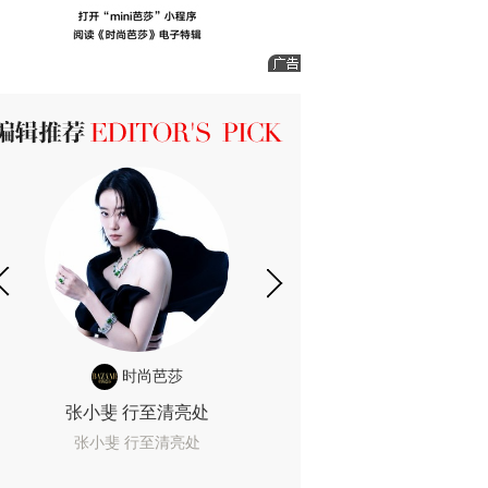
ICK 编辑推荐
时尚芭莎
时尚
张小斐 行至清亮处
一间恐怖的黄色房
着迷
张小斐 行至清亮处
一间恐怖的黄色房间