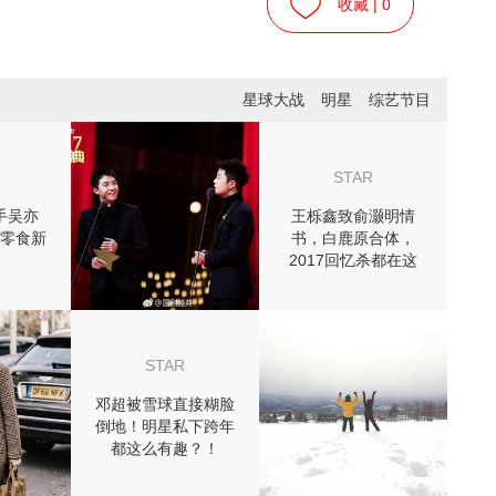
收藏 |
0
星球大战
明星
综艺节目
STAR
手吴亦
王栎鑫致俞灏明情
零食新
书，白鹿原合体，
2017回忆杀都在这
儿！
STAR
邓超被雪球直接糊脸
倒地！明星私下跨年
都这么有趣？！