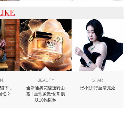
 你可能喜欢
ON
BEAUTY
STAR
留下，
全新迪奥花秘逆转面
张小斐 行至清亮处
回忆？
霜 | 重现紧致饱满 肌
肤10维匿龄