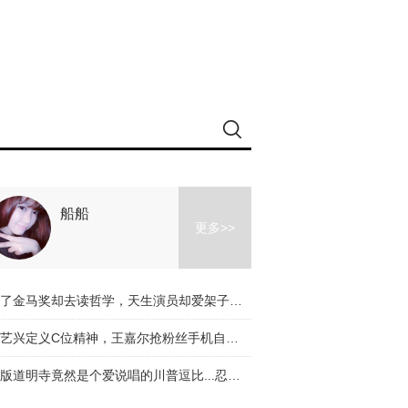
船船
更多>>
拿了金马奖却去读哲学，天生演员却爱架子鼓，李鸿其的惊喜不止电影
张艺兴定义C位精神，王嘉尔抢粉丝手机自拍，《偶像练习生》来势汹汹
新版道明寺竟然是个爱说唱的川普逗比...忍不住为他和杉菜的日常担忧