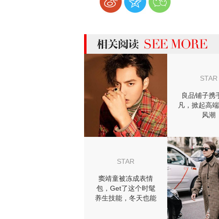
more 相关阅读
STAR
良品铺子携
凡，掀起高端
风潮
STAR
窦靖童被冻成表情
包，Get了这个时髦
养生技能，冬天也能
穿裙子！