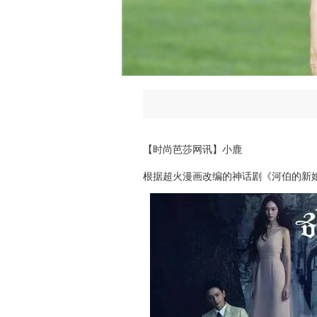
【时尚芭莎网讯】小鹿
根
据超火漫画改编的神话剧《河伯的新