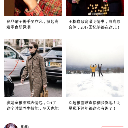
良品铺子携手吴亦凡，掀起高
王栎鑫致俞灏明情书，白鹿原
端零食新风潮
合体，2017回忆杀都在这儿！
窦靖童被冻成表情包，Get了
邓超被雪球直接糊脸倒地！明
这个时髦养生技能，冬天也能
星私下跨年都这么有趣？！
穿裙子！
船船