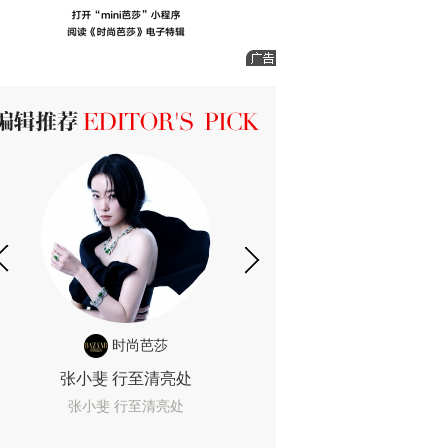
ICK 编辑推荐
时尚芭莎
时尚
张小斐 行至清亮处
一间恐怖的黄色房
着迷
张小斐 行至清亮处
一间恐怖的黄色房间