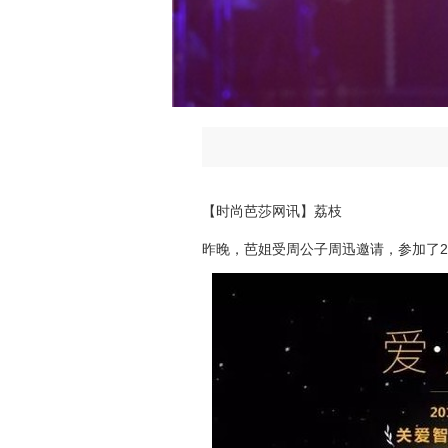
【时尚芭莎网讯】荔枝
昨
晚，芭姐受周公子周迅邀请，参加了2017