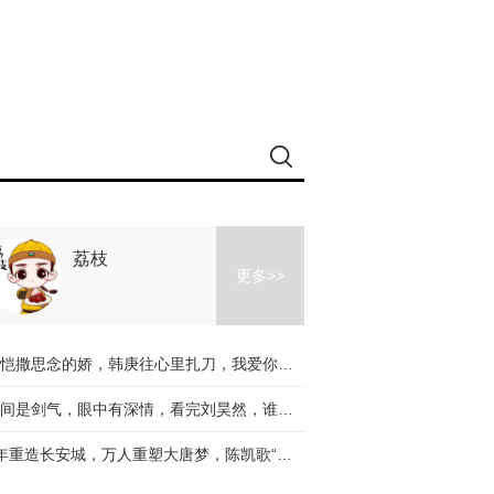
荔枝
更多>>
郑恺撒思念的娇，韩庚往心里扎刀，我爱你不后悔，也尊重故事的结尾
眉间是剑气，眼中有深情，看完刘昊然，谁不爱少年？
6年重造长安城，万人重塑大唐梦，陈凯歌“江郎才尽”却依旧站在电影界的天花板！