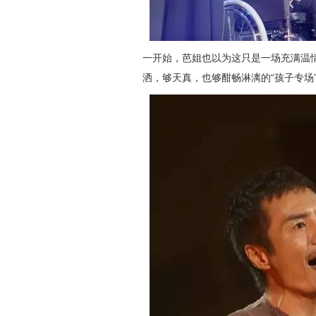
一开始，芭姐也以为这只是一场充满温
洒，够天真，也够酣畅淋漓的“孩子专场