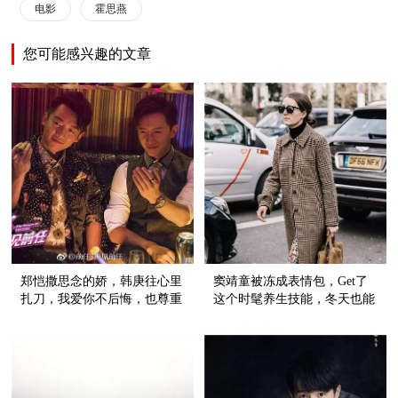
电影
霍思燕
您可能感兴趣的文章
郑恺撒思念的娇，韩庚往心里
窦靖童被冻成表情包，Get了
扎刀，我爱你不后悔，也尊重
这个时髦养生技能，冬天也能
故事的结尾
穿裙子！