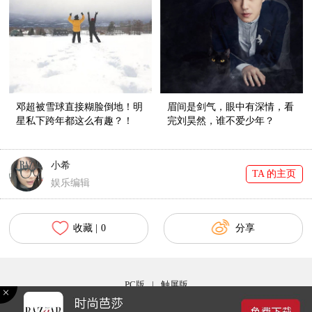
邓超被雪球直接糊脸倒地！明
眉间是剑气，眼中有深情，看
星私下跨年都这么有趣？！
完刘昊然，谁不爱少年？
小希
TA 的主页
娱乐编辑
收藏 |
0
分享
PC版
|
触屏版
Copyright © 2017 bazaar.com.cn 北京时尚在线网络服务有限公司 京ICP备030044号