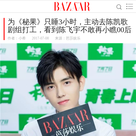
为《秘果》只睡3小时，主动去陈凯歌
剧组打工，看到陈飞宇不敢再小瞧00后
作者：
小希
2017-07-08
来源：芭莎娱乐