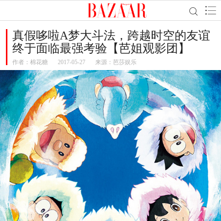
真假哆啦A梦大斗法，跨越时空的友谊
终于面临最强考验【芭姐观影团】
作者：
棉花糖
2017-05-27
来源：芭莎娱乐