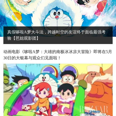
真假哆啦A梦大斗法，跨越时空的友谊终于面临最强考
验【芭姐观影团】
动
画电影《哆啦A梦：大雄的南极冰冰凉大冒险》即将在5月
30日的大银幕与观众们见面啦！