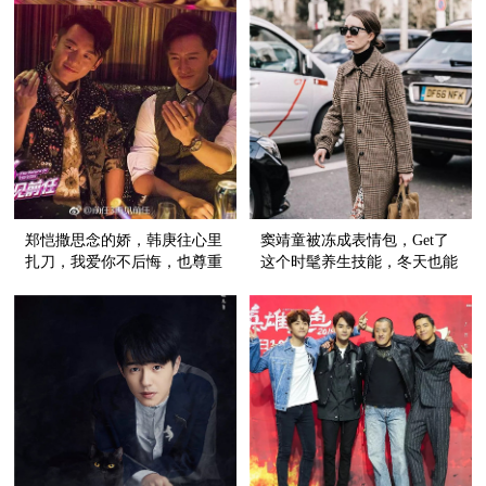
郑恺撒思念的娇，韩庚往心里
窦靖童被冻成表情包，Get了
扎刀，我爱你不后悔，也尊重
这个时髦养生技能，冬天也能
故事的结尾
穿裙子！