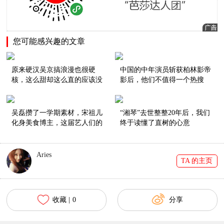
您可能感兴趣的文章
原来硬汉吴京搞浪漫也很硬
中国的中年演员斩获柏林影帝
核，这么甜却这么直的应该没
影后，他们不值得一个热搜
有了！
吗？
吴磊攒了一学期素材，宋祖儿
“湘琴”去世整整20年后，我们
化身美食博主，这届艺人们的
终于读懂了直树的心意
vlog努力到值得颁奖！
Aries
TA 的主页
收藏 |
0
分享