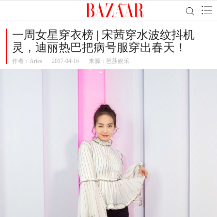
一周女星穿衣榜 | 宋茜穿水波纹抖机
灵，迪丽热巴把病号服穿出春天！
作者：
Aries
2017-04-16
来源：芭莎娱乐