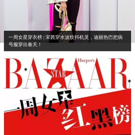
一周女星穿衣榜 | 宋茜穿水波纹抖机灵，迪丽热巴把病
号服穿出春天！