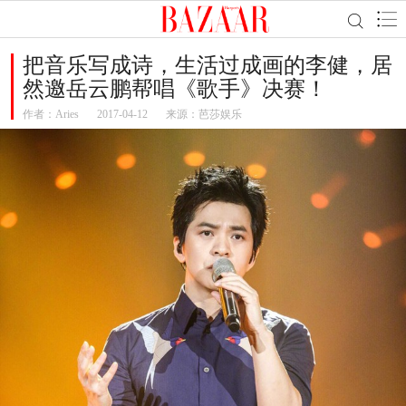
把音乐写成诗，生活过成画的李健，居
然邀岳云鹏帮唱《歌手》决赛！
作者：
Aries
2017-04-12
来源：芭莎娱乐