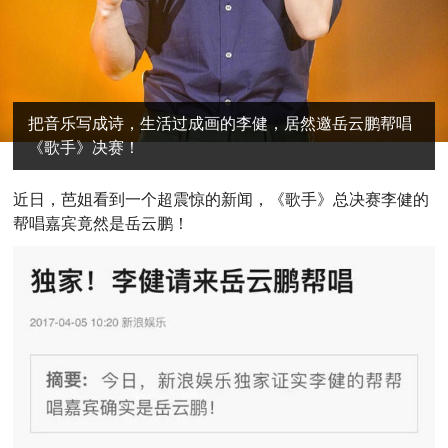
把音乐写成诗，生活过成画的李健，居然邀岳云鹏帮唱
《歌手》决赛！
近
日，芭姐看到一个超震惊的新闻，《歌手》总决赛李健的
帮唱嘉宾竟然是岳云鹏！