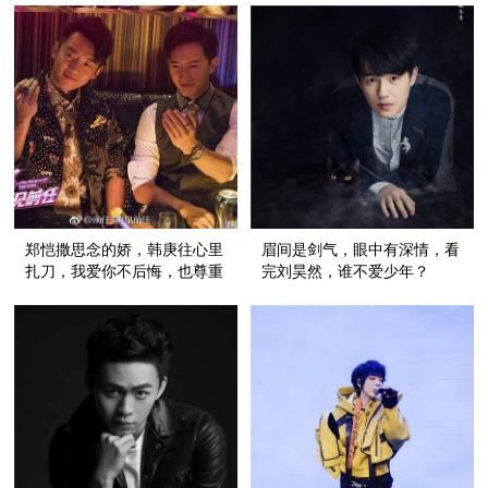
郑恺撒思念的娇，韩庚往心里
眉间是剑气，眼中有深情，看
扎刀，我爱你不后悔，也尊重
完刘昊然，谁不爱少年？
故事的结尾