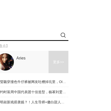
盘点】
Aries
更多>>
冉莹颖穿撞色牛仔裤被网友吐槽掉坑里，Olivia和杨幂的时髦课堂教你阔腿裤应该怎么穿！
纽约时装周中国代表团十佳造型，杨幂刘雯都入选了，不服来辩啊～
道明叔新戏搭唐嫣？！人生导师+傻白甜人设是真火了！