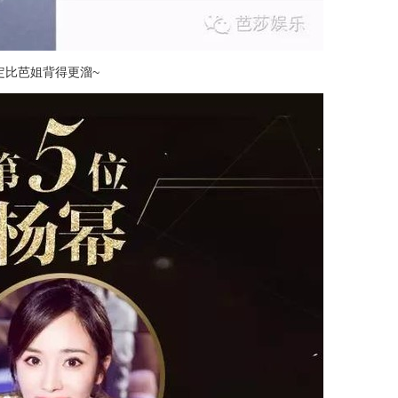
定比芭姐背得更溜~