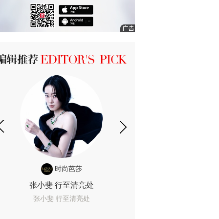
ICK 编辑推荐
时尚芭莎
时尚
张小斐 行至清亮处
一间恐怖的黄色房
着迷
张小斐 行至清亮处
一间恐怖的黄色房间