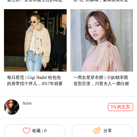
他的夫人！
美！
每日星范 | Gigi Hadid 给包包
一周女星穿衣榜 | 小妖精宋茜
的肩带找个伴儿，2017年就要
造型百变，川普夫人一袭白裙
背得不一样！
惊艳天下！
Aries
TA 的主页
收藏 |
0
分享