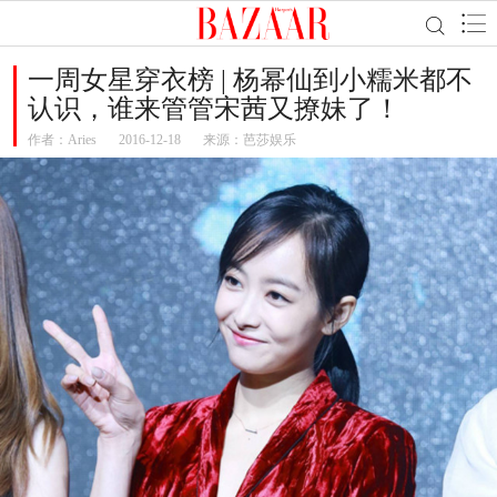
一周女星穿衣榜 | 杨幂仙到小糯米都不
认识，谁来管管宋茜又撩妹了！
作者：
Aries
2016-12-18
来源：芭莎娱乐