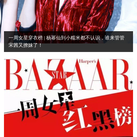
一周女星穿衣榜 | 杨幂仙到小糯米都不认识，谁来管管
宋茜又撩妹了！