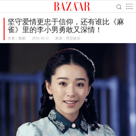
坚守爱情更忠于信仰，还有谁比《麻
雀》里的李小男勇敢又深情！
作者：
船船
2016-10-11
来源：芭莎娱乐