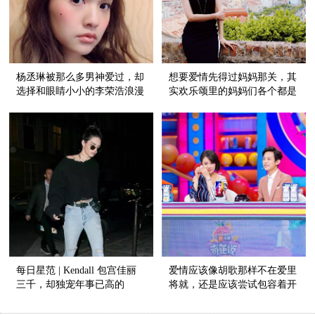
杨丞琳被那么多男神爱过，却
想要爱情先得过妈妈那关，其
选择和眼睛小小的李荣浩浪漫
实欢乐颂里的妈妈们各个都是
成偶像剧
狠角色！
每日星范 | Kendall 包宫佳丽
爱情应该像胡歌那样不在爱里
三千，却独宠年事已高的
将就，还是应该尝试包容着开
Vintage?
始？