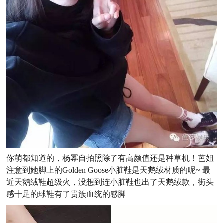
你萌都知道的，杨幂自拍照除了有高颜值还是种草机！芭姐
注意到她脚上的Golden Goose小脏鞋是天鹅绒材质的呢~ 最
近天鹅绒鞋超级火，没想到连小脏鞋也出了天鹅绒款，街头
感十足的球鞋有了贵族血统的感脚