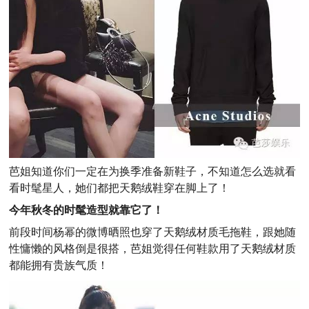
芭姐知道你们一定在为换季准备新鞋子，不知道怎么选就看
看时髦星人，她们都把天鹅绒鞋穿在脚上了！
今年秋冬的时髦造型就靠它了！
前段时间杨幂的微博晒照也穿了天鹅绒材质毛拖鞋，跟她随
性慵懒的风格倒是很搭，芭姐觉得任何鞋款用了天鹅绒材质
都能拥有贵族气质！