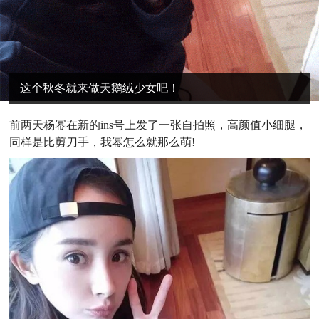
这个秋冬就来做天鹅绒少女吧！
前两天杨幂在新的ins号上发了一张自拍照，高颜值小细腿，
同样是比剪刀手，我幂怎么就那么萌!