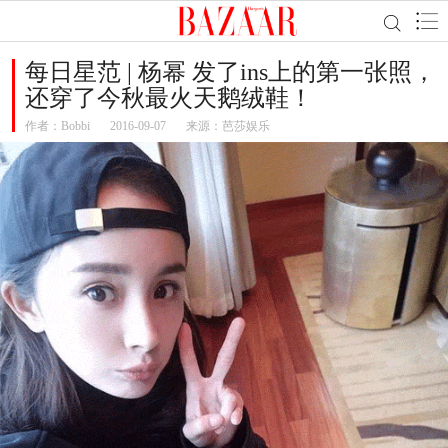
每日星范 | 杨幂 发了ins上的第一张照，
还穿了今秋最火天鹅绒鞋！
作者：
Bobbi
2016-09-07
来源：芭莎娱乐