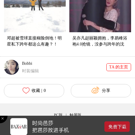
邓超被雪球直接糊脸倒地！明
吴亦凡赵丽颖拥抱，李易峰浴
星私下跨年都这么有趣？！
袍4.0抢镜，没参与跨年的沈
月竟成最大赢家！
Bobbi
TA 的主页
时装编辑
收藏 |
0
分享
PC版
|
触屏版
Copyright © 2017 bazaar.com.cn 北京时尚在线网络服务有限公司 京ICP备030044号