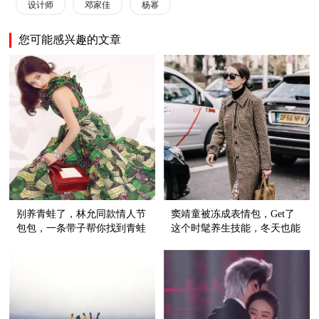
设计师
邓家佳
杨幂
您可能感兴趣的文章
别养青蛙了，林允同款情人节
窦靖童被冻成表情包，Get了
包包，一条带子帮你找到青蛙
这个时髦养生技能，冬天也能
王子！
穿裙子！