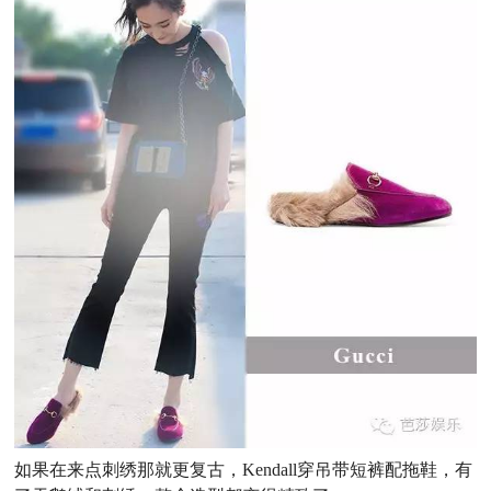
如果在来点刺绣那就更复古，Kendall穿吊带短裤配拖鞋，有