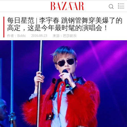
每日星范 | 李宇春 跳钢管舞穿美爆了的
高定，这是今年最时髦的演唱会！
作者：
Bobbi
2016-08-23
来源：芭莎娱乐