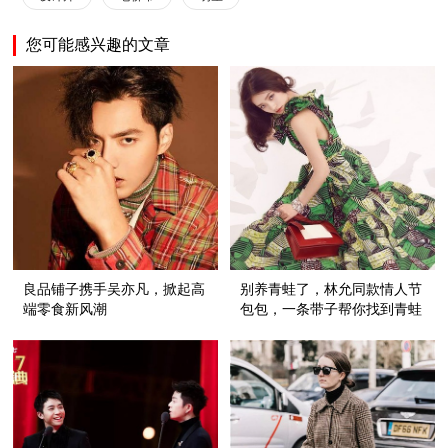
您可能感兴趣的文章
良品铺子携手吴亦凡，掀起高
别养青蛙了，林允同款情人节
端零食新风潮
包包，一条带子帮你找到青蛙
王子！