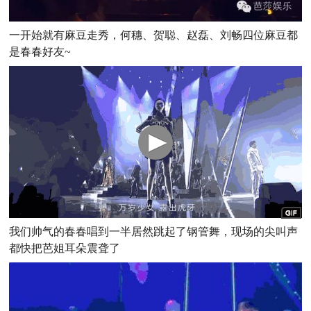
一开始就有麻豆走秀，何穗、贺聪、赵磊、刘畅四位麻豆都
是春春好友~
我们帅气的春春唱到一半居然跳起了钢管舞，现场的尖叫声
都快把芭姐耳朵震聋了