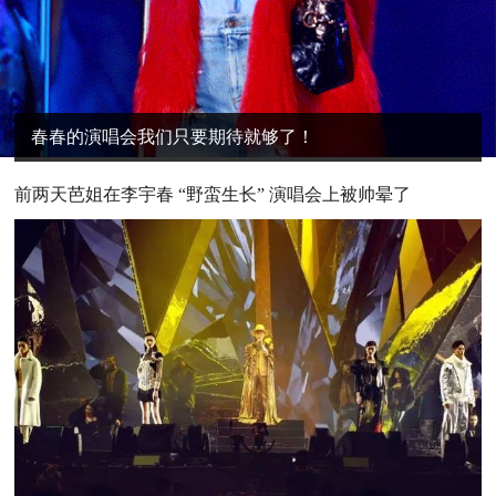
春春的演唱会我们只要期待就够了！
前两天芭姐在李宇春 “野蛮生长” 演唱会上被帅晕了