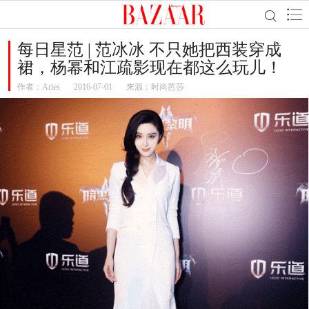
每日星范 | 范冰冰 不只她把西装穿成
裙，杨幂和江疏影现在都这么玩儿！
作者：
Aries
2016-07-01
来源：时尚芭莎