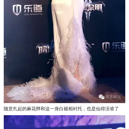
随意扎起的麻花辫和这一身白裙相衬托，也是仙得没谁了