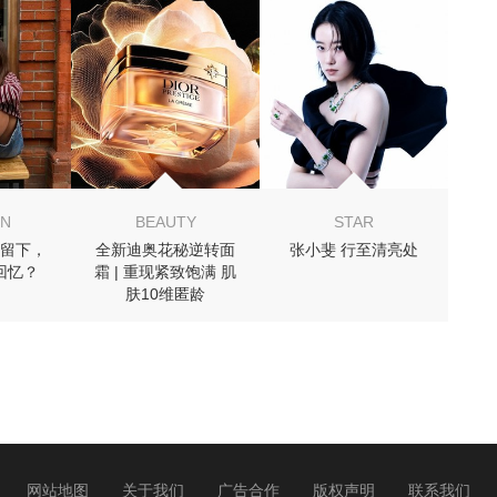
 你可能喜欢
ON
BEAUTY
STAR
留下，
全新迪奥花秘逆转面
张小斐 行至清亮处
回忆？
霜 | 重现紧致饱满 肌
肤10维匿龄
网站地图
关于我们
广告合作
版权声明
联系我们