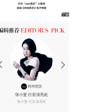
ICK 编辑推荐
时尚芭莎
时尚
张小斐 行至清亮处
一间恐怖的黄色房
着迷
张小斐 行至清亮处
一间恐怖的黄色房间