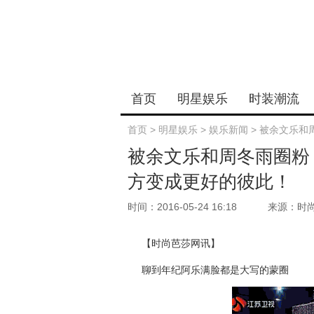
首页
明星娱乐
时装潮流
首页
>
明星娱乐
>
娱乐新闻
>
被余文乐和
被余文乐和周冬雨圈粉
方变成更好的彼此！
时间：2016-05-24 16:18
来源：时
【时尚芭莎网讯】
聊到年纪阿乐满脸都是大写的蒙圈