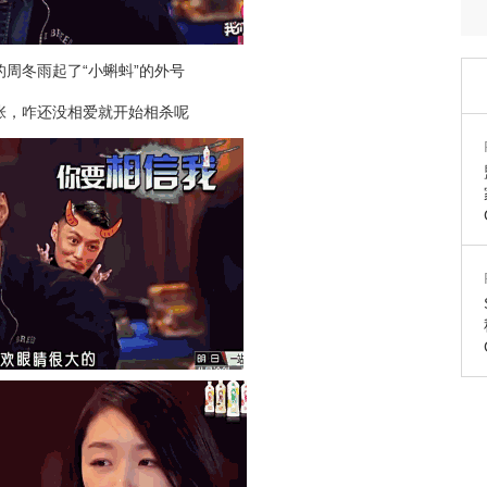
周冬雨起了“小蝌蚪”的外号
张，咋还没相爱就开始相杀呢