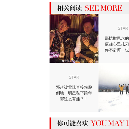
more 相关阅读
STAR
郑恺撒思念的
庚往心里扎刀
你不后悔，也
事的结
STAR
邓超被雪球直接糊脸
倒地！明星私下跨年
都这么有趣？！