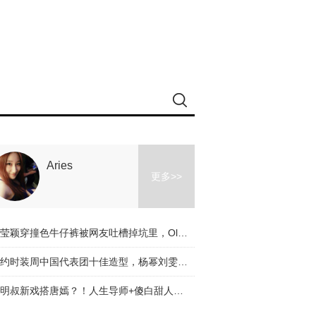
Aries
更多>>
冉莹颖穿撞色牛仔裤被网友吐槽掉坑里，Olivia和杨幂的时髦课堂教你阔腿裤应该怎么穿！
纽约时装周中国代表团十佳造型，杨幂刘雯都入选了，不服来辩啊～
道明叔新戏搭唐嫣？！人生导师+傻白甜人设是真火了！