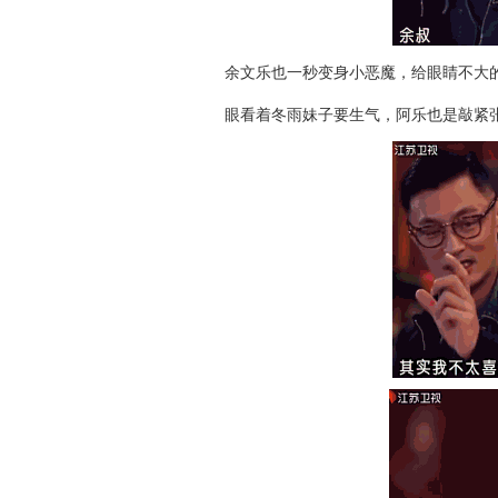
余文乐也一秒变身小恶魔，给眼睛不大的
眼看着冬雨妹子要生气，阿乐也是敲紧