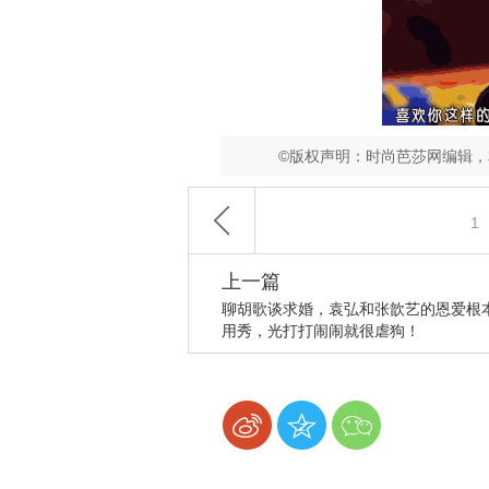
©版权声明：时尚芭莎网编辑
1
上一篇
聊胡歌谈求婚，袁弘和张歆艺的恩爱根
用秀，光打打闹闹就很虐狗！