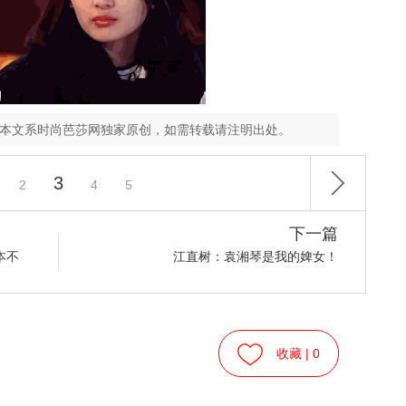
，本文系时尚芭莎网独家原创，如需转载请注明出处。
3
2
4
5
下一篇
本不
江直树：袁湘琴是我的婢女！
收藏 |
0