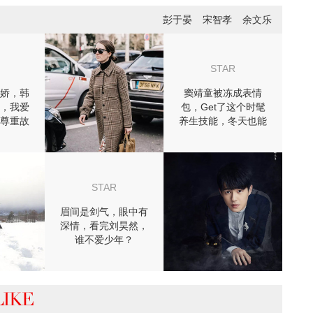
彭于晏
宋智孝
余文乐
STAR
娇，韩
窦靖童被冻成表情
，我爱
包，Get了这个时髦
尊重故
养生技能，冬天也能
尾
穿裙子！
STAR
眉间是剑气，眼中有
深情，看完刘昊然，
谁不爱少年？