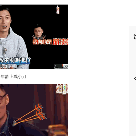
P
的年龄上戳小刀