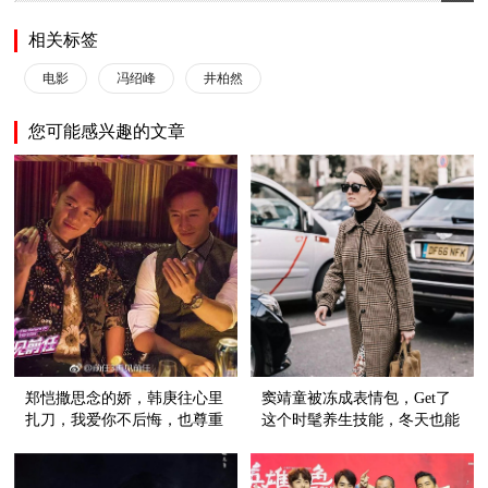
相关标签
电影
冯绍峰
井柏然
您可能感兴趣的文章
郑恺撒思念的娇，韩庚往心里
窦靖童被冻成表情包，Get了
扎刀，我爱你不后悔，也尊重
这个时髦养生技能，冬天也能
故事的结尾
穿裙子！