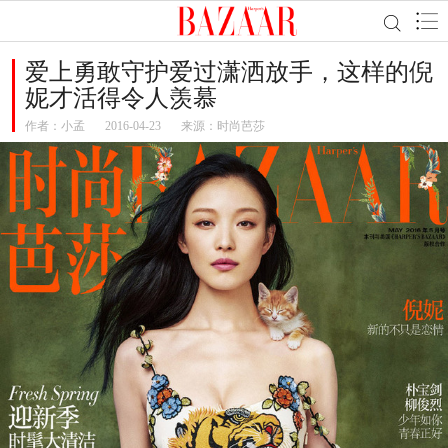
爱上勇敢守护爱过潇洒放手，这样的倪
妮才活得令人羡慕
作者：
小孟
2016-04-23
来源：时尚芭莎