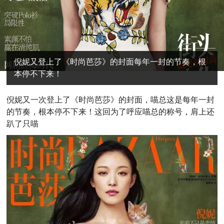
倪妮又登上了《时尚芭莎》的封面每年一封的节奏，根
本停不下来！
倪
妮又一次登上了《时尚芭莎》的封面，喵总这是每年一封
的节奏，根本停不下来！这回为了呼应喵总的称号，肩上还
趴了只喵