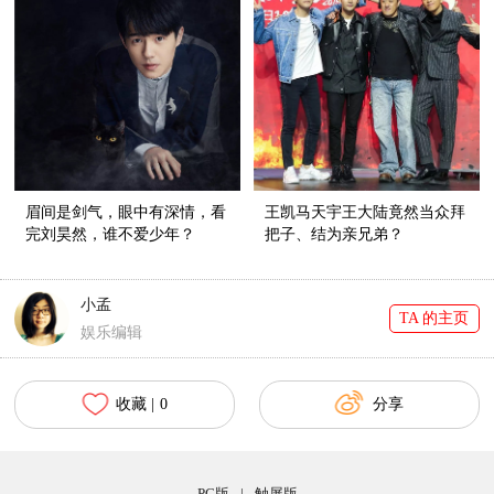
眉间是剑气，眼中有深情，看
王凯马天宇王大陆竟然当众拜
完刘昊然，谁不爱少年？
把子、结为亲兄弟？
小孟
TA 的主页
娱乐编辑
收藏 |
0
分享
PC版
|
触屏版