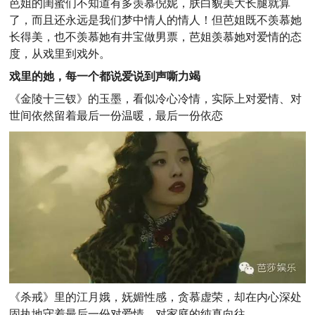
芭姐的闺蜜们不知道有多羡慕倪妮，肤白貌美大长腿就算
了，而且还永远是我们梦中情人的情人！但芭姐既不羡慕她
长得美，也不羡慕她有井宝做男票，芭姐羡慕她对爱情的态
度，从戏里到戏外。
戏里的她，每一个都说爱说到声嘶力竭
《金陵十三钗》的玉墨，看似冷心冷情，实际上对爱情、对
世间依然留着最后一份温暖，最后一份依恋
《杀戒》里的江月娥，妩媚性感，贪慕虚荣，却在内心深处
固执地守着最后一份对爱情、对家庭的纯真向往