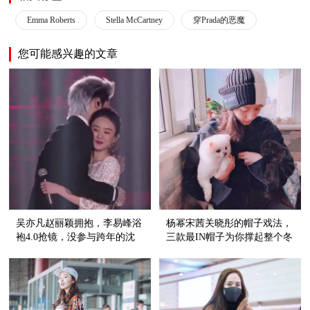
Emma Roberts
Stella McCartney
穿Prada的恶魔
您可能感兴趣的文章
吴亦凡赵丽颖拥抱，李易峰浴
杨幂宋茜关晓彤的帽子戏法，
袍4.0抢镜，没参与跨年的沈
三款最IN帽子为你撑起整个冬
月竟成最大赢家！
天的时髦！