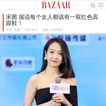
宋茜 据说每个女人都该有一双红色高
跟鞋！
作者：
煎蛋
2016-04-21
来源：时尚芭莎