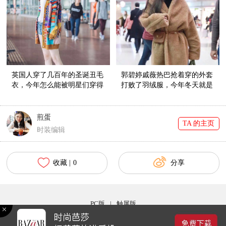
英国人穿了几百年的圣诞丑毛
郭碧婷戚薇热巴抢着穿的外套
衣，今年怎么能被明星们穿得
打败了羽绒服，今年冬天就是
这么时髦？！
流行裹成个“熊”！
煎蛋
TA 的主页
时装编辑
收藏 |
0
分享
PC版
|
触屏版
Copyright © 2017 bazaar.com.cn 北京时尚在线网络服务有限公司 京ICP备030044号