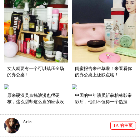
女人就要有一个可以镇压全场
闺蜜报告来种草啦！来看看你
的办公桌！
的办公桌上还缺点啥！
原来硬汉吴京搞浪漫也很硬
中国的中年演员斩获柏林影帝
核，这么甜却这么直的应该没
影后，他们不值得一个热搜
有了！
吗？
Aries
TA 的主页