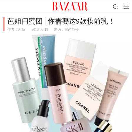
芭姐闺蜜团 | 你需要这9款妆前乳！
作者：
Aries
2016-03-18
来源：时尚芭莎