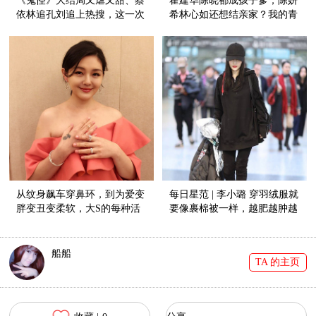
《鬼怪》大结局又虐又甜、蔡
霍建华陈晓都成孩子爹，陈妍
依林追孔刘追上热搜，这一次
希林心如还想结亲家？我的青
情敌竟遍布娱乐圈！
春心好痛！
从纹身飙车穿鼻环，到为爱变
每日星范 | 李小璐 穿羽绒服就
胖变丑变柔软，大S的每种活
要像裹棉被一样，越肥越肿越
法都炫到哭！
高级！
船船
TA 的主页