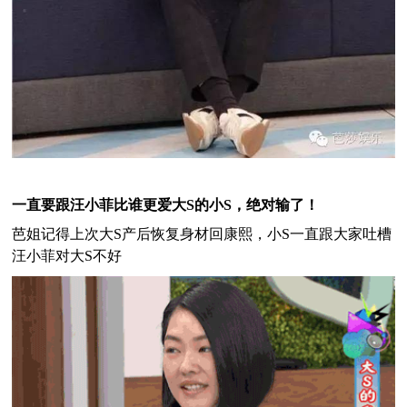
一直要跟汪小菲比谁更爱大S的小S，绝对输了！
芭姐记得上次大S产后恢复身材回康熙，小S一直跟大家吐槽
汪小菲对大S不好