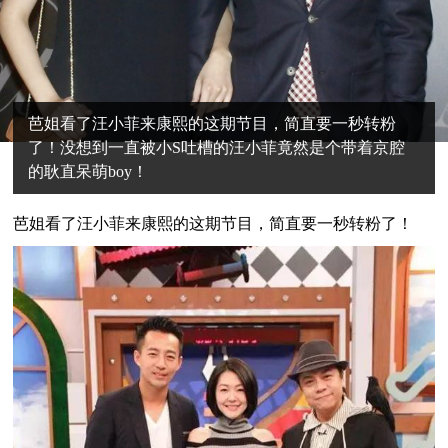
芭姐看了汪小菲来康熙的这期节目，简直要一秒转粉
了！没想到一直被小S吐槽的汪小菲竟然是个带着京腔
的耿直呆萌boy！
芭
姐看了汪小菲来康熙的这期节目，简直要一秒转粉了！