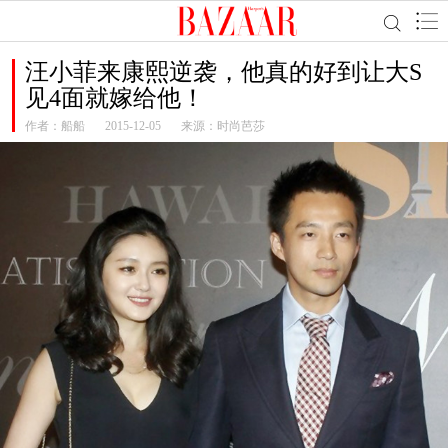
汪小菲来康熙逆袭，他真的好到让大S
见4面就嫁给他！
作者：
船船
2015-12-05
来源：时尚芭莎