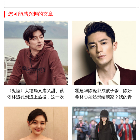
您可能感兴趣的文章
《鬼怪》大结局又虐又甜、蔡
霍建华陈晓都成孩子爹，陈妍
依林追孔刘追上热搜，这一次
希林心如还想结亲家？我的青
情敌竟遍布娱乐圈！
春心好痛！