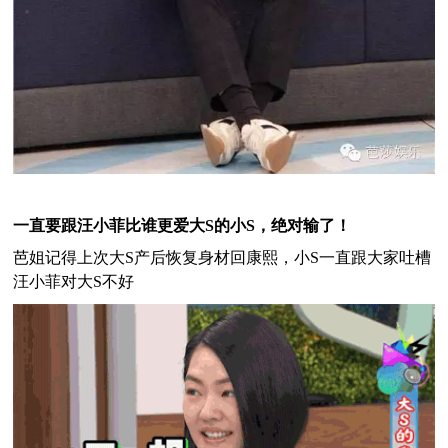
一直要跟汪小菲比谁更爱大S的小S，绝对输了！
芭姐记得上次大S产后恢复身材回康熙，小S一直跟大家吐槽
汪小菲对大S不好