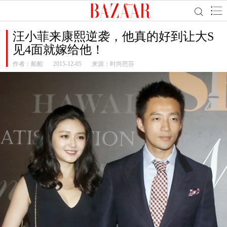
汪小菲来康熙逆袭，他真的好到让大S
见4面就嫁给他！
作者：
船船
2015-12-05
来源：时尚芭莎