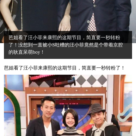
芭姐看了汪小菲来康熙的这期节目，简直要一秒转粉
了！没想到一直被小S吐槽的汪小菲竟然是个带着京腔
的耿直呆萌boy！
芭
姐看了汪小菲来康熙的这期节目，简直要一秒转粉了！