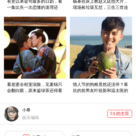
有史以来金句最多的日剧，看
杨幂在床上教赵又廷拍大片，
一集比失一次恋懂的道理还
现场捡垃圾互怼，三生三世连
多！
花絮都好看到有毒！
看老婆全程宠溺脸，见素锦只
情人节的狗粮竟然还没停？蒋
会翻白眼，原来鉴绿茶还得看
欣的前男友叶祖新和温太医的
夜华！
外甥女张佳宁在一起啦！
小希
TA 的主页
娱乐编辑