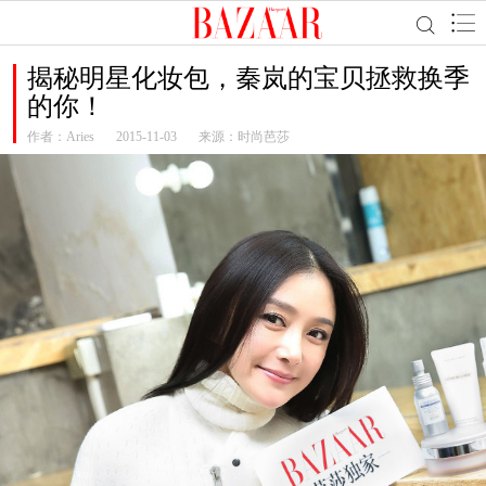
揭秘明星化妆包，秦岚的宝贝拯救换季
的你！
作者：
Aries
2015-11-03
来源：时尚芭莎