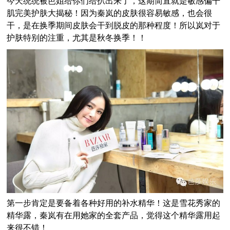
今天统统被芭姐给你们给扒出来了，这期简直就是敏感偏干
肌完美护肤大揭秘！因为秦岚的皮肤很容易敏感，也会很
干，是在换季期间皮肤会干到脱皮的那种程度！所以岚对于
护肤特别的注重，尤其是秋冬换季！！
第一步肯定是要备着各种好用的补水精华！
这是雪花秀家的
精华露，秦岚有在用她家的全套产品，觉得这个精华露用起
来很不错！