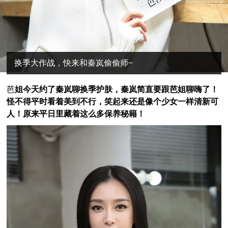
换季大作战，快来和秦岚偷偷师~
芭
姐今天约了秦岚聊换季护肤，秦岚简直要跟芭姐聊嗨了！
怪不得平时看着美到不行，笑起来还是像个少女一样清新可
人！原来平日里藏着这么多保养秘籍！