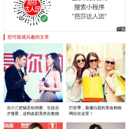
您可能感兴趣的文章
当小三把锅丢给闺蜜、生娃后
打折季，最傻白甜的美妆购物
才懂爱，这狗血剧竟然在教婚
网站在这里！
后怎么找真爱