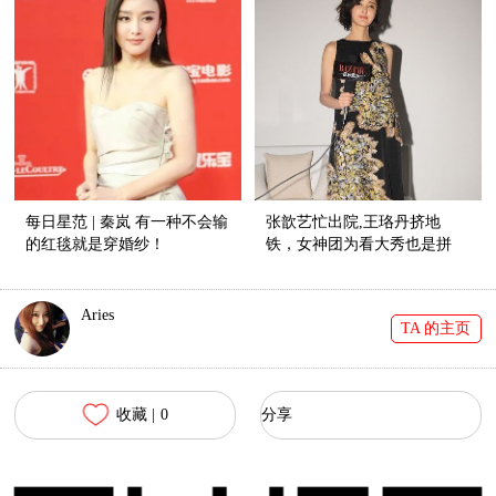
每日星范 | 秦岚 有一种不会输
张歆艺忙出院,王珞丹挤地
的红毯就是穿婚纱！
铁，女神团为看大秀也是拼
了!
Aries
TA 的主页
收藏 |
0
分享