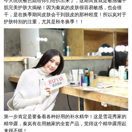
今天统统被芭姐给你们给扒出来了，这期简直就是敏感偏干
肌完美护肤大揭秘！因为秦岚的皮肤很容易敏感，也会很
干，是在换季期间皮肤会干到脱皮的那种程度！所以岚对于
护肤特别的注重，尤其是秋冬换季！！
第一步肯定是要备着各种好用的补水精华！
这是雪花秀家的
精华露，秦岚有在用她家的全套产品，觉得这个精华露用起
来很不错！