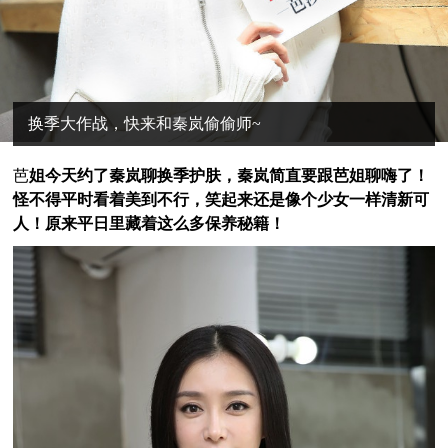
换季大作战，快来和秦岚偷偷师~
芭
姐今天约了秦岚聊换季护肤，秦岚简直要跟芭姐聊嗨了！
怪不得平时看着美到不行，笑起来还是像个少女一样清新可
人！原来平日里藏着这么多保养秘籍！