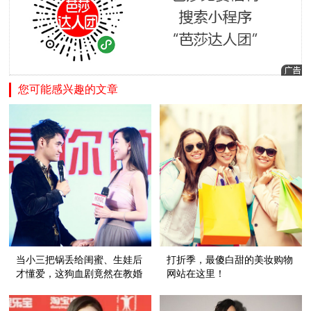
您可能感兴趣的文章
当小三把锅丢给闺蜜、生娃后
打折季，最傻白甜的美妆购物
才懂爱，这狗血剧竟然在教婚
网站在这里！
后怎么找真爱