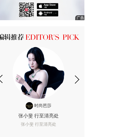
ICK 编辑推荐
时尚芭莎
时尚
张小斐 行至清亮处
一间恐怖的黄色房
着迷
张小斐 行至清亮处
一间恐怖的黄色房间