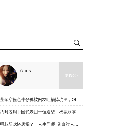
Aries
更多>>
冉莹颖穿撞色牛仔裤被网友吐槽掉坑里，Olivia和杨幂的时髦课堂教你阔腿裤应该怎么穿！
纽约时装周中国代表团十佳造型，杨幂刘雯都入选了，不服来辩啊～
道明叔新戏搭唐嫣？！人生导师+傻白甜人设是真火了！