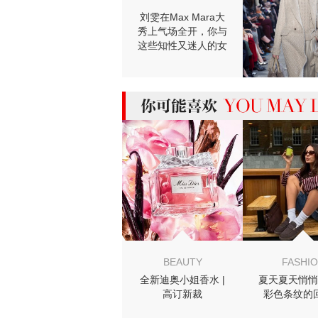
刘雯在Max Mara大
秀上气场全开，你与
这些知性又迷人的女
人只差一件大衣！
【芭瞎时装周】
MIGHT LIKE
BEAUTY
FASHI
全新迪奥小姐香水 |
夏天夏天悄悄
高订新裁
彩色条纹的