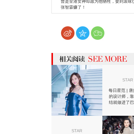
曾是全港女神却愿为他牺牲，娶到袁咏
张智霖赚了！
more 相关阅读
STAR
每日星范 | 
的设计师，靠
结就做进了巴
周！
STAR