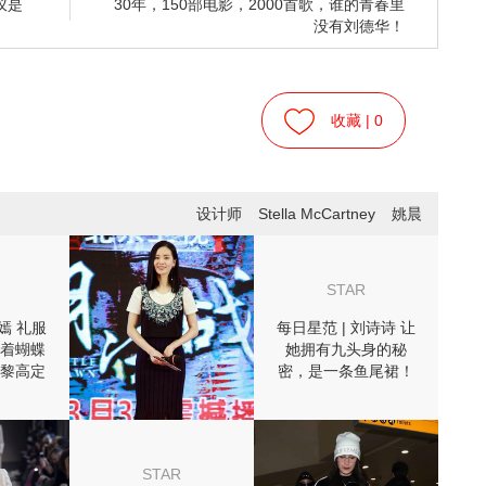
仪是
30年，150部电影，2000首歌，谁的青春里
没有刘德华！
收藏 |
0
设计师
Stella McCartney
姚晨
STAR
唐嫣 礼服
每日星范 | 刘诗诗 让
着蝴蝶
她拥有九头身的秘
黎高定
密，是一条鱼尾裙！
STAR