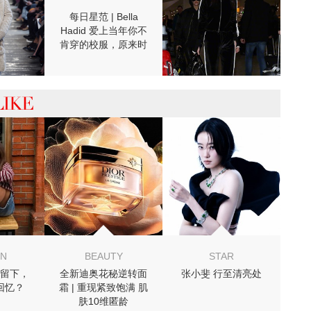
每日星范 | Bella
Hadid 爱上当年你不
肯穿的校服，原来时
装精们都在抢着穿！
 你可能喜欢
ON
BEAUTY
STAR
留下，
全新迪奥花秘逆转面
张小斐 行至清亮处
回忆？
霜 | 重现紧致饱满 肌
肤10维匿龄