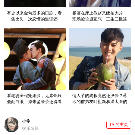
有史以来金句最多的日剧，看
杨幂在床上教赵又廷拍大片，
一集比失一次恋懂的道理还
现场捡垃圾互怼，三生三世连
多！
花絮都好看到有毒！
看老婆全程宠溺脸，见素锦只
情人节的狗粮竟然还没停？蒋
会翻白眼，原来鉴绿茶还得看
欣的前男友叶祖新和温太医的
夜华！
外甥女张佳宁在一起啦！
小希
TA 的主页
娱乐编辑