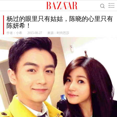
杨过的眼里只有姑姑，陈晓的心里只有
陈妍希！
作者：
小希
2015-08-27
来源：时尚芭莎