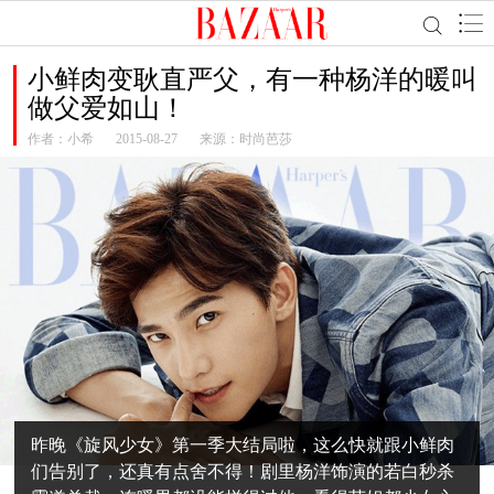
小鲜肉变耿直严父，有一种杨洋的暖叫
做父爱如山！
作者：
小希
2015-08-27
来源：时尚芭莎
昨晚《旋风少女》第一季大结局啦，这么快就跟小鲜肉
们告别了，还真有点舍不得！剧里杨洋饰演的若白秒杀