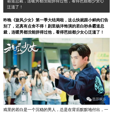
霸道总裁，连暖男都没能拼得过他，看得芭姐都少女心
泛滥了！
昨晚《旋风少女》第一季大结局啦，这么快就跟小鲜肉们告
别了，还真有点舍不得！剧里杨洋饰演的若白秒杀霸道总
裁，连暖男都没能拼得过他，看得芭姐都少女心泛滥了！
戏里的若白是一个沉稳的男人，总是在背后默默地付出，一