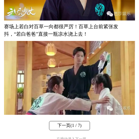
赛场上若白对百草一向都很严厉！百草上台前紧张发
抖，“若白爸爸”直接一瓶凉水浇上去！
下一页(
1
/ 7)
←
左滑动进入下一篇