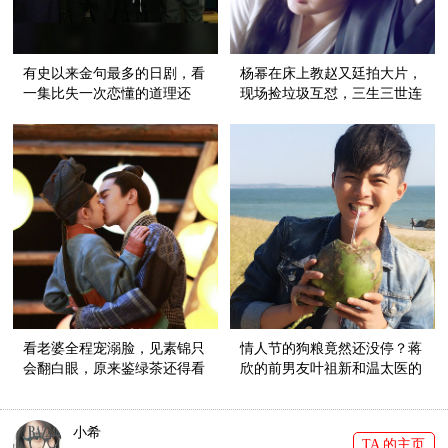
有史以来金句最多的日剧，看
杨幂在床上教赵又廷拍大片，
一集比失一次恋懂的道理还
现场捡垃圾互怼，三生三世连
多！
花絮都好看到有毒！
看老婆全程宠溺脸，见素锦只
情人节的狗粮竟然还没停？蒋
会翻白眼，原来鉴绿茶还得看
欣的前男友叶祖新和温太医的
夜华！
外甥女张佳宁在一起啦！
小希
TA 的主页