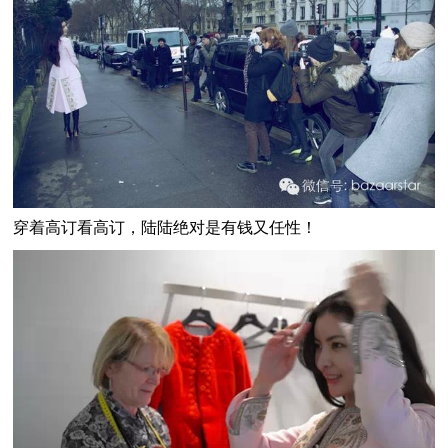
穿着高订看高订，陆陆绝对是有钱又任性！