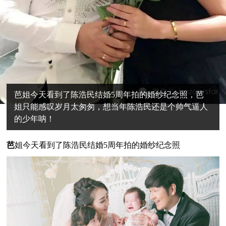
芭姐今天看到了陈浩民结婚5周年拍的婚纱纪念照，芭
姐只能感叹岁月太匆匆，想当年陈浩民还是个帅气逼人
的少年呐！
芭
姐今天看到了陈浩民结婚5周年拍的婚纱纪念照