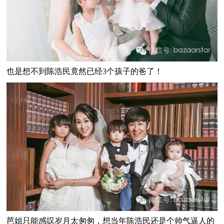
也是想不到陈浩民竟然已经3个孩子的爸了！
芭姐只能感叹岁月太匆匆，想当年陈浩民还是个帅气逼人的