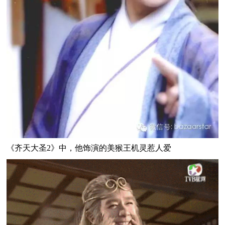
《齐天大圣2》中，他饰演的美猴王机灵惹人爱