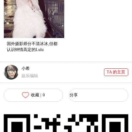
国外摄影师分不清冰冰,但都
认识钟情高定的Lulu
小希
TA 的主页
娱乐编辑
收藏 |
0
分享