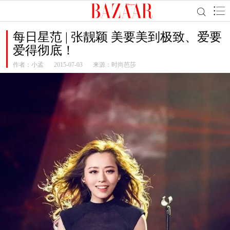
每日星范 | 张靓颖 美要美到极致、爱要
爱得彻底！
作者：
小孟
2015-07-03
来源：时尚芭莎