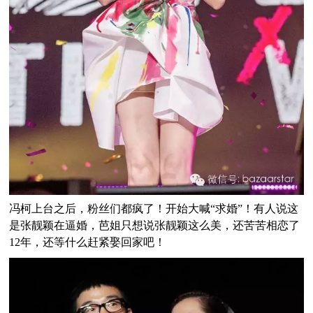
冯柯上台之后，粉丝们都疯了！开始大喊“求婚”！有人说这
是张靓颖在逼婚，芭姐只想说张靓颖这么美，还苦苦相恋了
12年，还等什么赶紧娶回家吧！