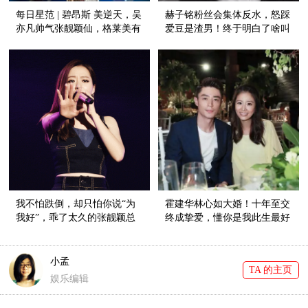
每日星范 | 碧昂斯 美逆天，吴
赫子铭粉丝会集体反水，怒踩
亦凡帅气张靓颖仙，格莱美有
爱豆是渣男！终于明白了啥叫
车祸也有惊艳！
爱恨就在一瞬间……
我不怕跌倒，却只怕你说“为
霍建华林心如大婚！十年至交
我好”，乖了太久的张靓颖总
终成挚爱，懂你是我此生最好
要学会自己做决定！
的告白！
小孟
TA 的主页
娱乐编辑