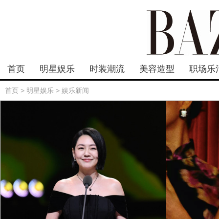
首页
明星娱乐
时装潮流
美容造型
职场乐
首页
>
明星娱乐
>
娱乐新闻