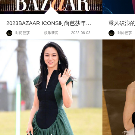
2023BAZAAR ICONS时尚芭莎年度派对 点燃年轻的心致敬时代ICON
时尚芭莎
娱乐新闻
2023-06-03
时尚芭莎