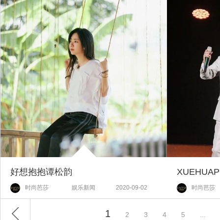
好想抱抱谭松韵
时尚芭莎
娱乐新闻
2020-09-02
时尚芭莎
1
2
3
4
5
...