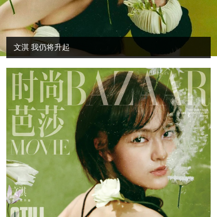
文淇 我仍将升起