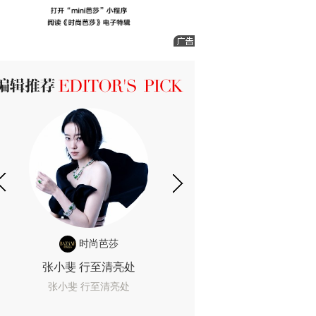
ICK 编辑推荐
时尚芭莎
时尚
张小斐 行至清亮处
一间恐怖的黄色房
着迷
张小斐 行至清亮处
一间恐怖的黄色房间