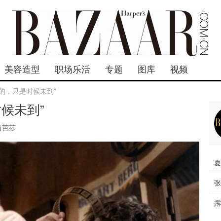
美容造型
职场乐活
专题
图库
视频
的，只是时候未到”
候未到”
尚芭莎
夏
张
露