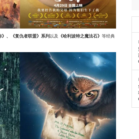
你》、《复仇者联盟》系列
以及
《哈利波特之魔法石》
等经典