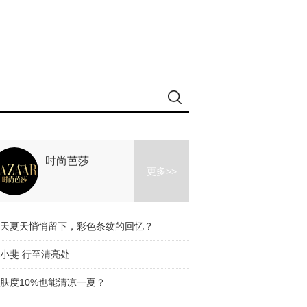
时尚芭莎
更多>>
天夏天悄悄留下，彩色条纹的回忆？
小斐 行至清亮处
肤度10%也能清凉一夏？