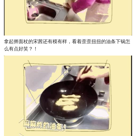
拿起擀面杖的宋茜还有模有样，看着歪歪扭扭的油条下锅怎
么有点好笑？！