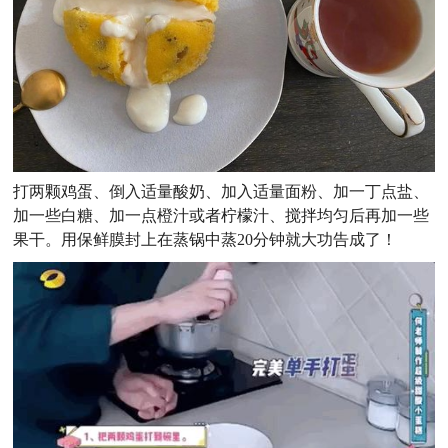
打两颗鸡蛋、倒入适量酸奶、加入适量面粉、加一丁点盐、
加一些白糖、加一点橙汁或者柠檬汁、搅拌均匀后再加一些
果干。用保鲜膜封上在蒸锅中蒸20分钟就大功告成了！