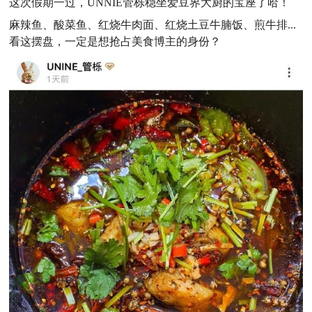
这次假期一过，UNNIE管栎稳坐爱豆界大厨的宝座了哈！
麻辣鱼、酸菜鱼、红烧牛肉面、红烧土豆牛腩饭、煎牛排...
看这摆盘，一定是想抢占美食博主的身份？