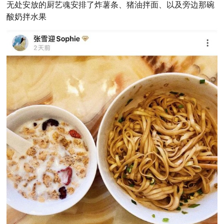
无处安放的厨艺魂安排了炸薯条、猪油拌面、以及旁边那碗
酸奶拌水果