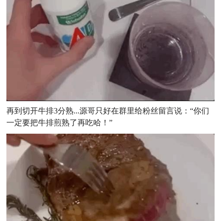
再到切开牛排3分熟...源哥只好在群里给粉丝留言说：“你们
一定要把牛排煎熟了再吃哈！”