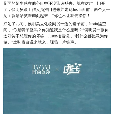
见面的陌生感在他心目中还没迅速褪去。就在这时，门开
了，侯明昊跟工作人员推门进来并走到Justin面前，两个人一
见面就哈哈笑着调侃起来，“你也不让我去接你！”
打闹了几句，侯明昊去化妆间另一边的镜子前，Justin隔空
问，“你是狮子座吗？你知道我是什么座吗？”侯明昊一副你
太好笑不想理你的坏笑，Justin接着说，“我什么都愿意为你
做。”土味表白说来就来，现场一片笑声。