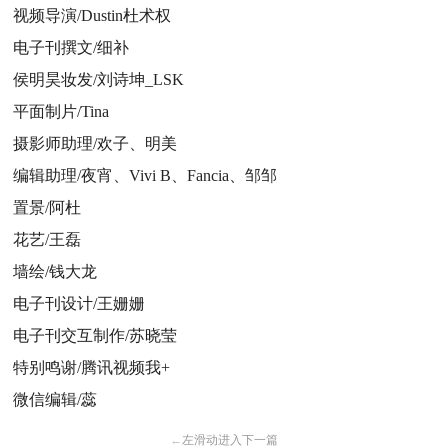
视频导演/Dustin杜术权
电子刊撰文/细补
侯明昊妆发/刘诗坤_LSK
平面制片/Tina
摄影师助理/欢子、明美
编辑助理/夜宵、Vivi B、Fancia、邹邹
置景/阿杜
花艺/王磊
墙绘/钱大龙
电子刊设计/王姗姗
电子刊交互制作/苏晓莹
特别鸣谢/腾讯视频我+
微信编辑/蕊
←
左滑动进入下一篇