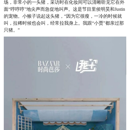
场，非常小的一头猪，采访时在化妆间可以清晰听见它在外
面“哼哼哼”地尖声而急促地叫声。这是节目里侯明昊和Justin
的宠物。小猴子说起这头猪，“因为它很瘦，一冷的时候就
叫，拉稀时候也会叫，经常拉我身上。我跟“小贾”都亲过那
只猪。”