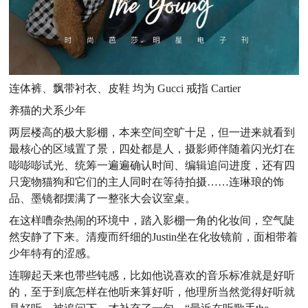
连体裤、飘带衬衣、皮鞋 均为 Gucci 戒指 Cartier
养猫的犬系少年
两层楼高的极大影棚，本来空间空旷十足，但一进来就看到
最核心的区域置了景，四处都是人，摄影师伴随着闪光灯在
嘭嘭嘭试光、统筹一遍遍确认时间、编辑追问进度，还有四
只宠物猫狗和它们的主人同时在等待拍摄……连琳琅的饰
品、墨镜都摆满了一整张大会议室桌。
在这样嘈杂热闹的环境中，踏入影棚一角的化妆间，空气陡
然安静了下来。清瘦而纤细的Justin坐在化妆镜前，面相带着
少年特有的涩感。
连聊起天来也带些钝感，比如他说喜欢的音乐标准就是好听
的，至于到底怎样在他听来算好听，他理所当然觉得好听就