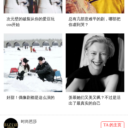
次元壁的破裂从你的爱豆玩
总有几部意难平的剧，哪部把
cos开始
你虐到哭？
好甜！偶像剧都是这么演的
羡慕她们又美又飒？不过是活
出了最真实的自己
时尚芭莎
TA 的主页