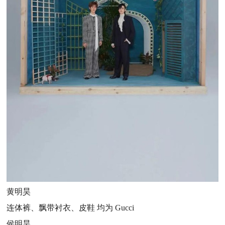
黄明昊
连体裤、飘带衬衣、皮鞋 均为 Gucci
侯明昊