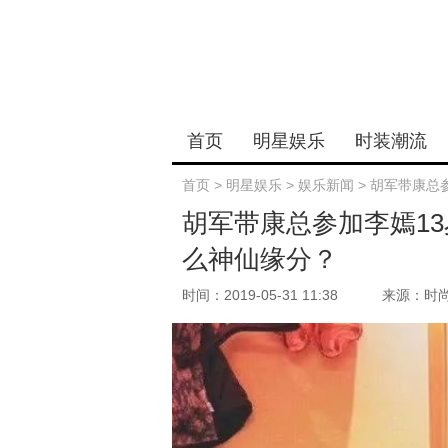
首页
明星娱乐
时装潮流
首页
>
明星娱乐
>
娱乐新闻
>
胡军带康总
胡军带康总参加李嫣1
么神仙缘分？
时间：2019-05-31 11:38
来源：时