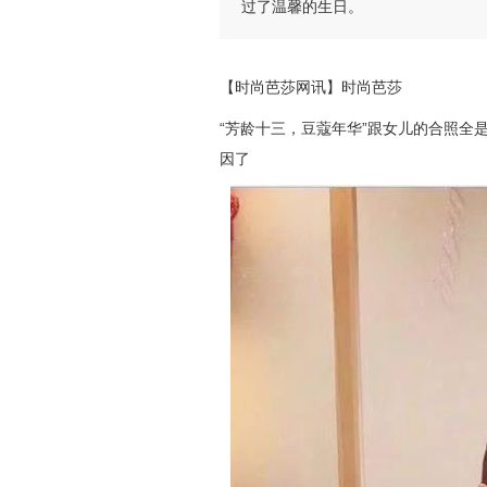
过了温馨的生日。
【时尚芭莎网讯】时尚芭莎
“芳龄十三，豆蔻年华”跟女儿的合照全
因了