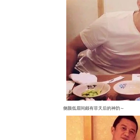
侧颜低眉间颇有菲天后的神韵～