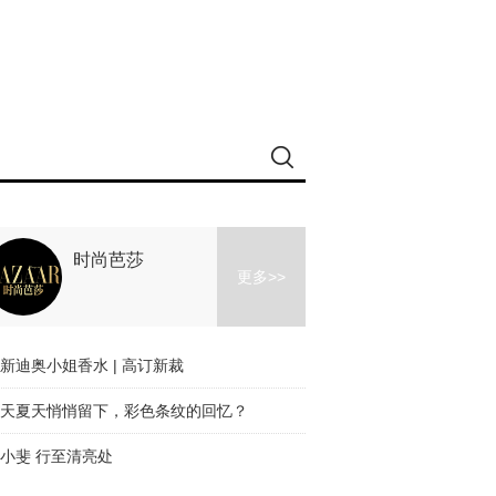
时尚芭莎
更多>>
新迪奥小姐香水 | 高订新裁
天夏天悄悄留下，彩色条纹的回忆？
小斐 行至清亮处