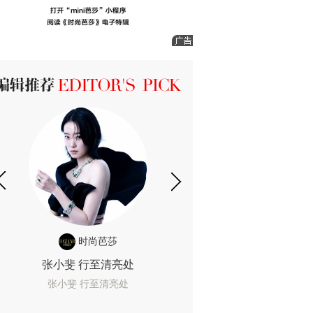
ICK 编辑推荐
时尚芭莎
时尚
张小斐 行至清亮处
一间恐怖的黄色房
着迷
张小斐 行至清亮处
一间恐怖的黄色房间