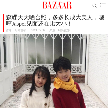
森碟天天晒合照，多多长成大美人，嗯
哼Jasper见面还在比大小！
作者：
时尚芭莎
2019-05-06
来源：时尚芭莎