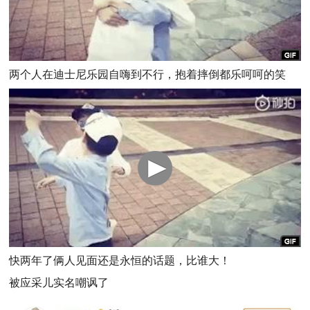
两个人在迪士尼乐园自嗨到不行，抱着摔倒都乐呵呵的笑
快两年了俩人见面还是永恒的话题，比谁大！
被应采儿实名嘲讽了