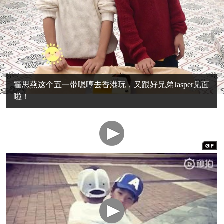
霍思燕这个五一带嗯哼去香港玩，又跟好兄弟Jasper见面
啦！