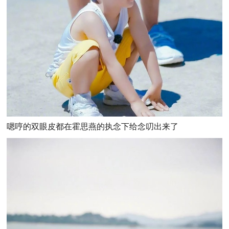
嗯哼的双眼皮都在霍思燕的执念下给念叨出来了