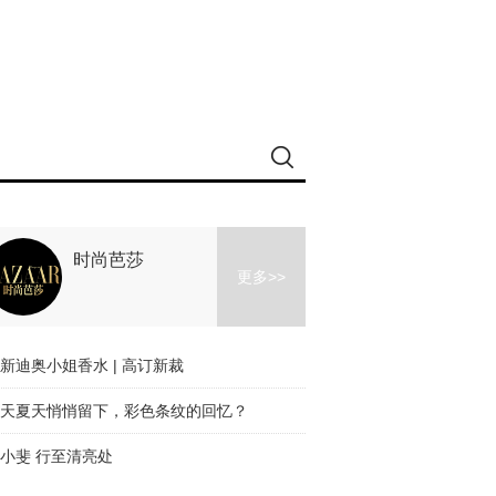
时尚芭莎
更多>>
新迪奥小姐香水 | 高订新裁
天夏天悄悄留下，彩色条纹的回忆？
小斐 行至清亮处