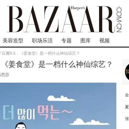
美容造型
职场乐活
专题
图库
视频
下豆瓣9.5，《姜食堂》是一档什么神仙综艺？
5，《姜食堂》是一档什么神仙综艺？
尚芭莎
全
夏
张