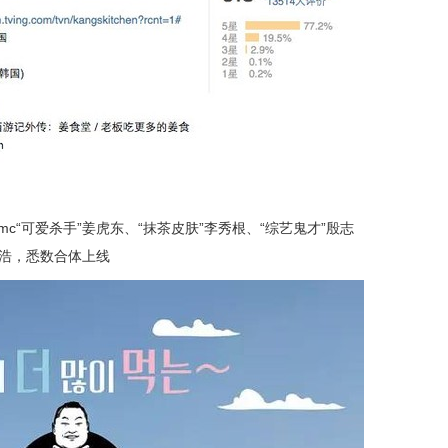
c“可爱杀手”姜虎东、“抹茶皮肤”李秀根、“综艺鬼才”殷志
闵浩，悉数合体上线