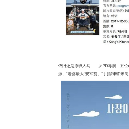
依旧还是原班人马——罗PD导演，五位m
源、“老婆最大”安宰贤、“手指制霸”宋