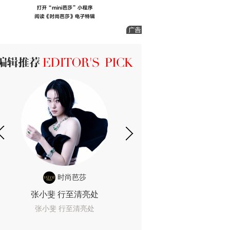
ICK 编辑推荐
时尚芭莎
时尚
张小斐 行至清亮处
一间恐怖的黄色房
着迷
张小斐 行至清亮处
一间恐怖的黄色房间