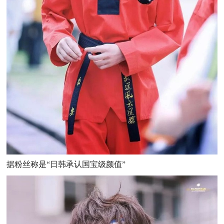
据粉丝称是“日韩承认国宝级颜值”