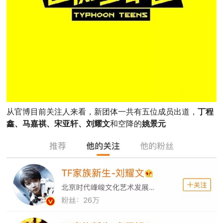
从官博目前关注人来看，新团体一共有五位成员出道，
丁程
鑫、马嘉祺、宋亚轩、刘耀文
和空降的
姚景元