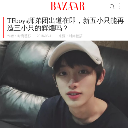
TFboys师弟团出道在即，新五小只能再
造三小只的辉煌吗？
作者：
时尚芭莎
2018-08-11
来源：时尚芭莎