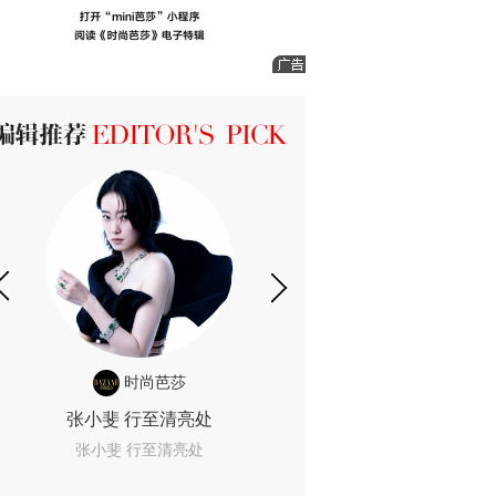
ICK 编辑推荐
时尚芭莎
时尚
张小斐 行至清亮处
一间恐怖的黄色房
着迷
张小斐 行至清亮处
一间恐怖的黄色房间