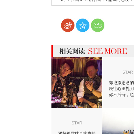
more 相关阅读
STAR
郑恺撒思念的
庚往心里扎刀
你不后悔，也
事的结
STAR
邓超被雪球直接糊脸