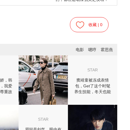
收藏 |
0
电影
嗯哼
霍思燕
STAR
娇，韩
窦靖童被冻成表情
，我爱
包，Get了这个时髦
尊重故
养生技能，冬天也能
尾
穿裙子！
STAR
眉间是剑气，眼中有