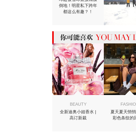
倒地！明星私下跨年
都这么有趣？！
MIGHT LIKE
BEAUTY
FASHI
全新迪奥小姐香水 |
夏天夏天悄悄
高订新裁
彩色条纹的