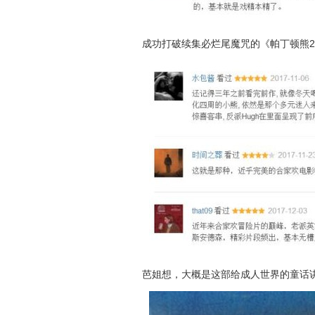
成功打破续集必烂尾魔咒的《帕丁顿熊
芭姐想，大概是这部给成人世界的童话