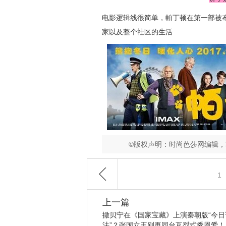
电影逻辑线很简单，帕丁顿在第一部被
家以及整个社区的生活
©版权声明：时尚芭莎网编辑
1
上一篇
撒贝宁在《国家宝藏》上演秦朝版“今日
法”？张国立王刚再同台互怼式秀恩爱！