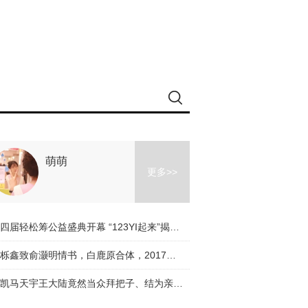
萌萌
更多>>
第四届轻松筹公益盛典开幕 “123YI起来”揭多项重磅公益项目
王栎鑫致俞灏明情书，白鹿原合体，2017回忆杀都在这儿！
王凯马天宇王大陆竟然当众拜把子、结为亲兄弟？