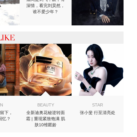
深情，看完刘昊然，
谁不爱少年？
 你可能喜欢
ON
BEAUTY
STAR
留下，
全新迪奥花秘逆转面
张小斐 行至清亮处
回忆？
霜 | 重现紧致饱满 肌
肤10维匿龄