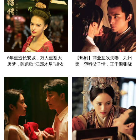
6年重造长安城，万人重塑大
【热剧】商业互吹夫妻，九州
唐梦，陈凯歌“江郎才尽”却依
第一塑料父子情，王千源张晓
旧站在电影界的天花板！
晨这一家可真是不得了！