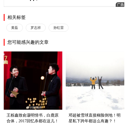
相关标签
黄磊
罗志祥
孙红雷
您可能感兴趣的文章
王栎鑫致俞灏明情书，白鹿原
邓超被雪球直接糊脸倒地！明
合体，2017回忆杀都在这儿！
星私下跨年都这么有趣？！