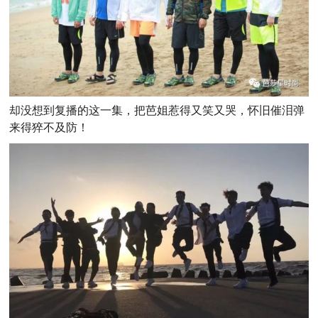
却没想到复播的这一集，把芭姐惹得又笑又哭，怀旧催泪弹
来得猝不及防！