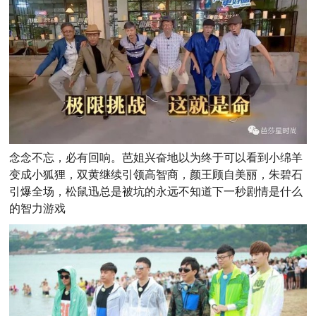
念念不忘，必有回响。
芭姐兴奋地以为终于可以看到小绵羊
变成小狐狸，双黄继续引领高智商，颜王顾自美丽，朱碧石
引爆全场，松鼠迅总是被坑的永远不知道下一秒剧情是什么
的智力游戏