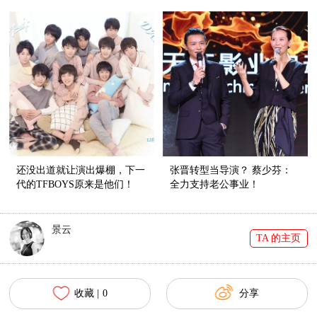
还没出道就让演出爆棚，下一
张晋转型当导演？ 蔡少芬：
代的TFBOYS原来是他们！
全力支持老公事业！
景云
TA 的主页
收藏 |
0
分享