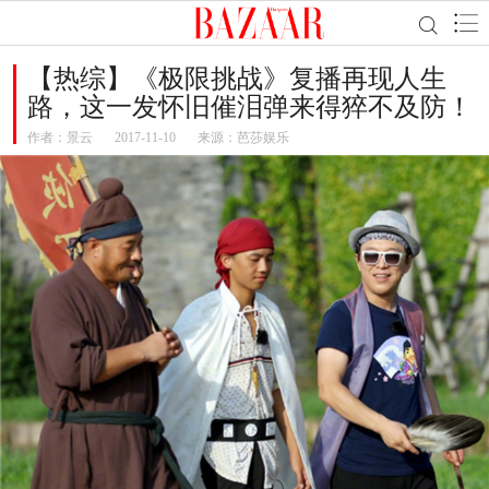
【热综】《极限挑战》复播再现人生
路，这一发怀旧催泪弹来得猝不及防！
作者：
景云
2017-11-10
来源：芭莎娱乐