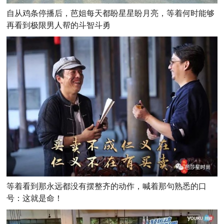
自从鸡条停播后，芭姐每天都盼星星盼月亮，等着何时能够
再看到极限男人帮的斗智斗勇
等着看到那永远都没有摆整齐的动作，喊着那句熟悉的口
号：这就是命！