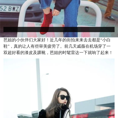
芭
姐的小伙伴们大家好！近几年的街拍来来去去都是“小白
鞋”，真的让人有些审美疲劳了。前几天戚薇在机场穿了一
双超好看的漆皮及踝靴，芭姐的时髦雷达一下就响了起来！