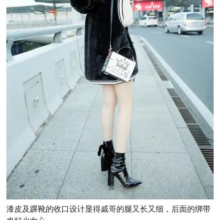
漆皮及踝靴的收口设计显得戚哥的腿又长又细，后面的绑带