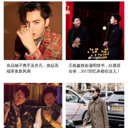
良品铺子携手吴亦凡，掀起高
王栎鑫致俞灏明情书，白鹿原
端零食新风潮
合体，2017回忆杀都在这儿！