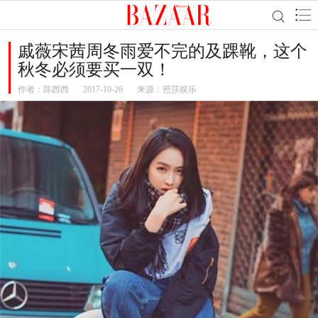
戚薇宋茜周冬雨爱不完的及踝靴，这个
秋冬必须要买一双！
作者：
陈西西
2017-10-26
来源：芭莎娱乐