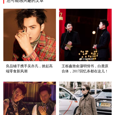
您可能感兴趣的文章
良品铺子携手吴亦凡，掀起高
王栎鑫致俞灏明情书，白鹿原
端零食新风潮
合体，2017回忆杀都在这儿！