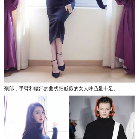
颈部，手臂和腰部的曲线把戚薇的女人味凸显十足。