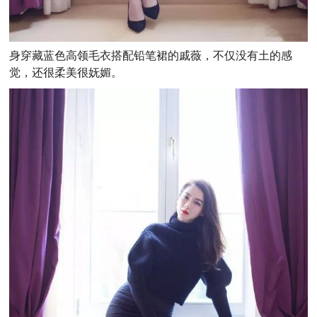
身穿藏蓝色高领毛衣搭配铅笔裙的戚薇，不仅没有土的感
觉，还很柔美很妩媚。