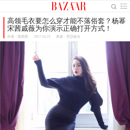
高领毛衣要怎么穿才能不落俗套？杨幂
宋茜戚薇为你演示正确打开方式！
作者：
陈西西
2017-10-23
来源：芭莎娱乐